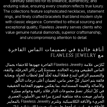
carefully selected for its brilliance, authenticity, and
enduring value, ensuring every creation reflects true luxury.
The collections feature sophisticated necklaces, statement
rings, and finely crafted bracelets that blend modern style
with classic elegance. Committed to ethical sourcing and
exceptional quality, Flawless Jewelry serves clients who
value genuine natural diamonds, superior craftsmanship,
and uncompromising attention to detail.
أناقة خالدة في تصميمات الماس الفاخرة
مع FLAWLESS JEWELRY
تُكرّس علامة Flawless Jewelry الفاخرة جهودها للاحتفاء بجمال
الماس الطبيعي وندرته الخالدة، مستندةً إلى ركائز الحرفيّة، والثقة،
والتصميم الراقي لتبدع قطعًا أنيقة تُخلّد أهمّ لحظات الحياة. وبعناية
فائقة يتم اختيار كلّ حجر ماس، لضمان أعلى درجات التألّق
والأصالة والقيمة المستدامة، بما يعكس مفهوم الفخامة الحقيقية
في كلّ ابتكار. تضمّ مجموعات الدار قلائد راقية وخواتم مميّزة
وأساور صِيغت بدقة متناهية لتمزج ببراعة بين الأسلوب العصري
الجريء والأناقة الكلاسيكية. وتلتزم Flawless Jewelry بالمعايير
الأخلاقية في استيراد أحجارها وضمان جودتها الاستثنائية، لتلبّي